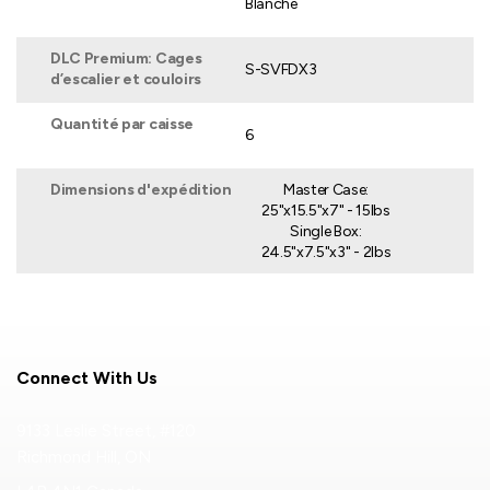
Blanche
DLC Premium: Cages
S-SVFDX3
d’escalier et couloirs
Quantité par caisse
6
Dimensions d'expédition
Master Case:
25"x15.5"x7" - 15lbs
Single Box:
24.5"x7.5"x3" - 2lbs
Connect With Us
9133 Leslie Street, #120
Richmond Hill, ON