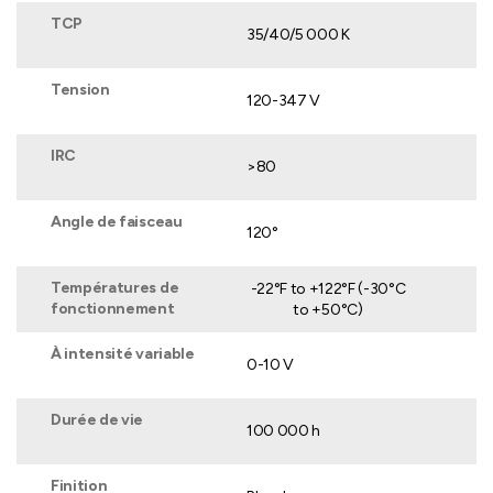
TCP
35/40/5 000 K
Tension
120-347 V
IRC
>80
Angle de faisceau
120°
Températures de
-22°F to +122°F (-30°C
fonctionnement
to +50°C)
À intensité variable
0-10 V
Durée de vie
100 000 h
Finition