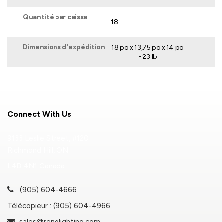
Quantité par caisse
18
Dimensions d'expédition
18 po x 13,75 po x 14 po
- 23 lb
Connect With Us
9133 Leslie Street, #120
Richmond Hill, ON
L4B 4N1 Canada
(905) 604-4666
Télécopieur : (905) 604-4966
sales@renolighting.com