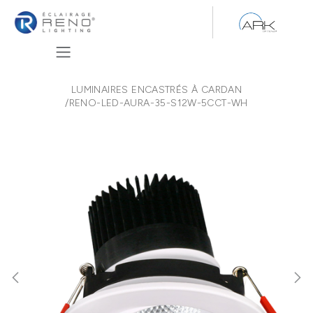
Se rendre au contenu
LUMINAIRES ENCASTRÉS À CARDAN
/
RENO-LED-AURA-35-S12W-5CCT-WH