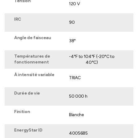
Tension
120 V
IRC
90
Angle de faisceau
38°
Températures de
-4°F to 104°F (-20°C to
fonctionnement
40°C)
À intensité variable
TRIAC
Durée de vie
50 000 h
Finition
Blanche
EnergyStar ID
4005685