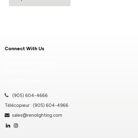
Connect With Us
9133 Leslie Street, #120
Richmond Hill, ON
L4B 4N1 Canada
(905) 604-4666
Télécopieur : (905) 604-4966
sales@renolighting.com