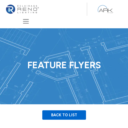
Se rendre au contenu
FEATURE FLYERS
BACK TO LIST