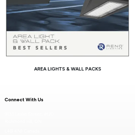
AREA LIGHTS & WALL PACKS
Connect With Us
9133 Leslie Street, #120
Richmond Hill, ON
L4B 4N1 Canada