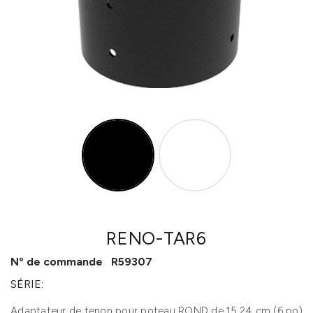
RENO-TAR6
Nº de commande
R59307
SÉRIE:
Adaptateur de tenon pour poteau ROND de 15,24 cm (6 po)