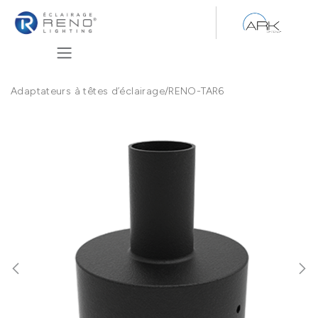
Se rendre au contenu
Adaptateurs à têtes d’éclairage
/
RENO-TAR6