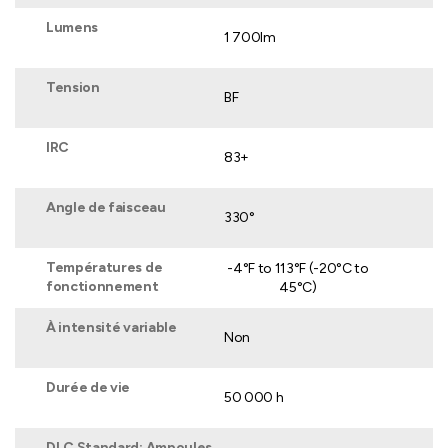
Lumens
1 700lm
Tension
BF
IRC
83+
Angle de faisceau
330°
Températures de
-4°F to 113°F (-20°C to
fonctionnement
45°C)
À intensité variable
Non
Durée de vie
50 000 h
DLC Standard: Ampoules