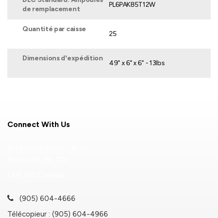
PL6PAK85T12W
de remplacement
Quantité par caisse
25
Dimensions d'expédition
49" x 6" x 6" - 13lbs
Connect With Us
9133 Leslie Street, #120
Richmond Hill, ON
L4B 4N1 Canada
(905) 604-4666
Télécopieur : (905) 604-4966