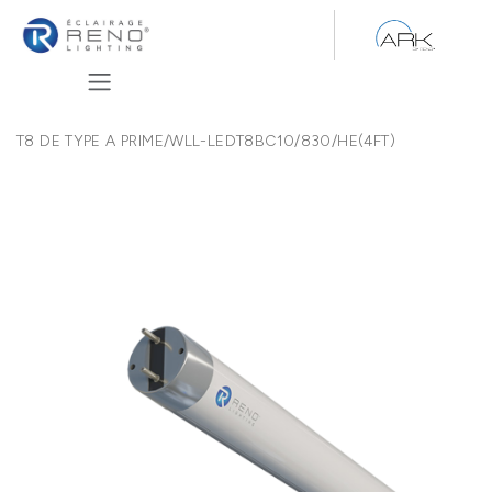
Se rendre au contenu
T8 DE TYPE A PRIME
/
WLL-LEDT8BC10/830/HE(4FT)