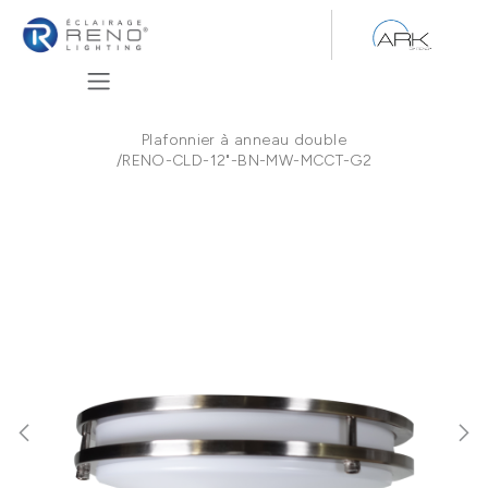
Se rendre au contenu
Plafonnier à anneau double
/
RENO-CLD-12"-BN-MW-MCCT-G2