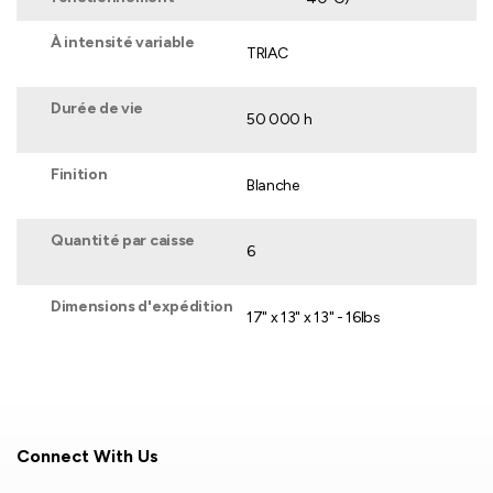
À intensité variable
TRIAC
Durée de vie
50 000 h
Finition
Blanche
Quantité par caisse
6
Dimensions d'expédition
17" x 13" x 13" - 16lbs
Connect With Us