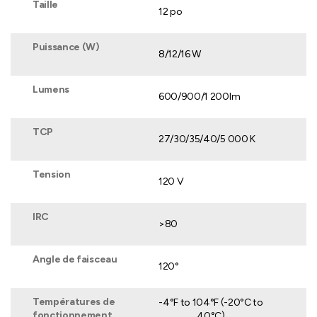
Taille
12 po
Puissance (W)
8/12/16 W
Lumens
600/900/1 200lm
TCP
27/30/35/40/5 000 K
Tension
120 V
IRC
>80
Angle de faisceau
120°
Températures de
-4°F to 104°F (-20°C to
fonctionnement
40°C)