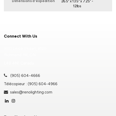
Dimensions d'expédition
26.5" x 13.5" x 7.25" -
12lbs
Connect With Us
9133 Leslie Street, #120
Richmond Hill, ON
L4B 4N1 Canada
(905) 604-4666
Télécopieur : (905) 604-4966
sales@renolighting.com