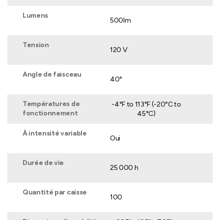
Lumens
500lm
Tension
120 V
Angle de faisceau
40°
Températures de
-4°F to 113°F (-20°C to
fonctionnement
45°C)
À intensité variable
Oui
Durée de vie
25 000 h
Quantité par caisse
100