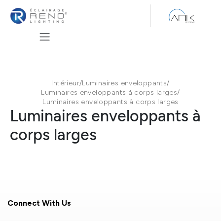
Se rendre au contenu
Intérieur
/
Luminaires enveloppants
/
Luminaires enveloppants à corps larges
/
Luminaires enveloppants à corps larges
Luminaires enveloppants à
corps larges
Connect With Us