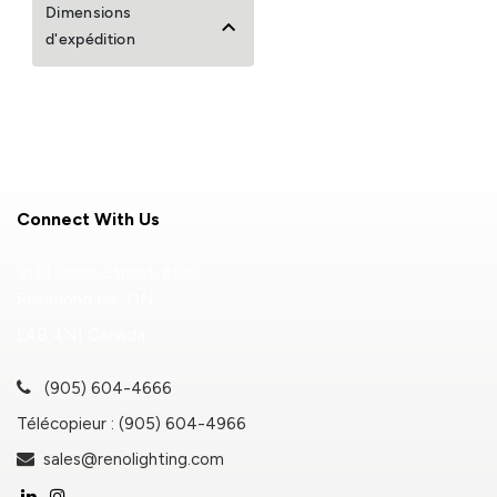
Dimensions
d'expédition
Connect With Us
9133 Leslie Street, #120
Richmond Hill, ON
L4B 4N1 Canada
(905) 604-4666
Télécopieur : (905) 604-4966
sales@renolighting.com