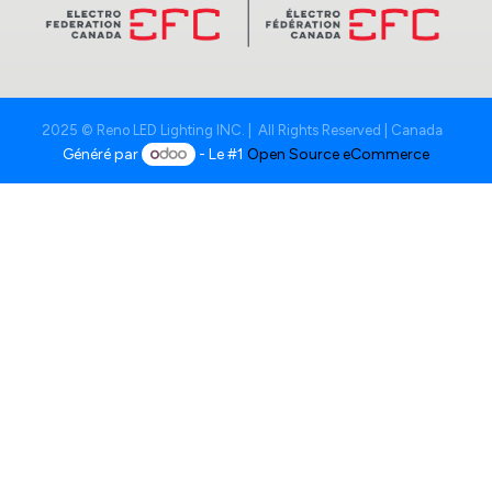
2025 © Reno LED Lighting INC. | All Rights Reserved | Canada
Généré par
- Le #1
Open Source eCommerce