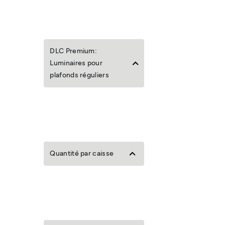
DLC Premium:
Luminaires pour
plafonds réguliers
Quantité par caisse