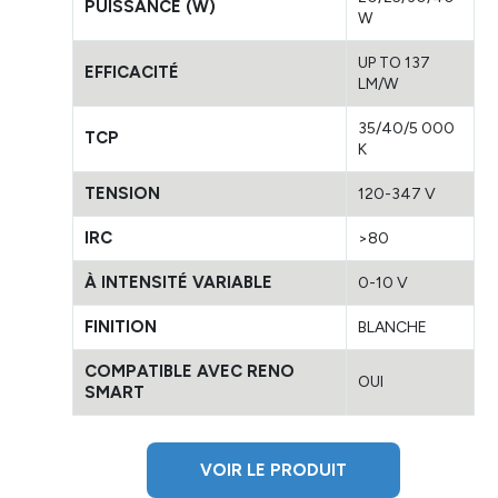
PUISSANCE (W)
W
UP TO 137
EFFICACITÉ
LM/W
35/40/5 000
TCP
K
TENSION
120-347 V
IRC
>80
À INTENSITÉ VARIABLE
0-10 V
FINITION
BLANCHE
COMPATIBLE AVEC RENO
OUI
SMART
VOIR LE PRODUIT