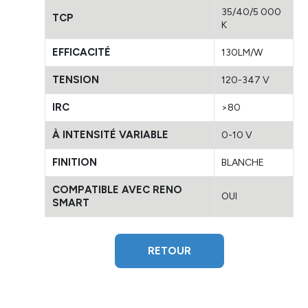
35/40/5 000
TCP
K
EFFICACITÉ
130LM/W
TENSION
120-347 V
IRC
>80
À INTENSITÉ VARIABLE
0-10 V
FINITION
BLANCHE
COMPATIBLE AVEC RENO
OUI
SMART
RETOUR