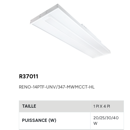
R37011
RENO-14PTF-UNV/347-MWMCCT-HL
TAILLE
1 PI X 4 PI
20/25/30/40
PUISSANCE (W)
W