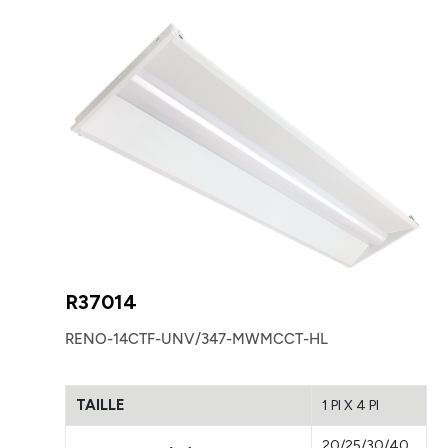
R37014
RENO-14CTF-UNV/347-MWMCCT-HL
TAILLE
1 PI X 4 PI
20/25/30/40