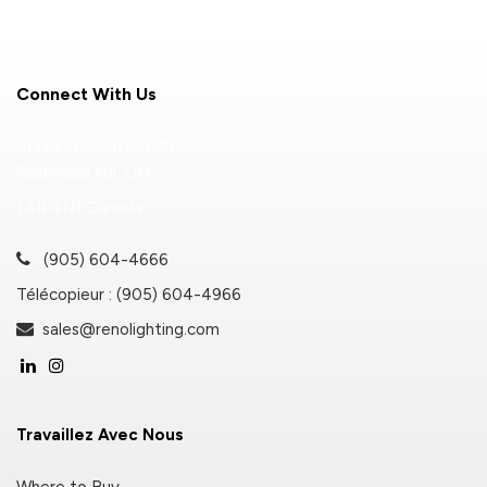
Connect With Us
9133 Leslie Street, #120
Richmond Hill, ON
L4B 4N1 Canada
(905) 604-4666
Télécopieur : (905) 604-4966
sales@renolighting.com
Travaillez Avec Nous
Where to Buy