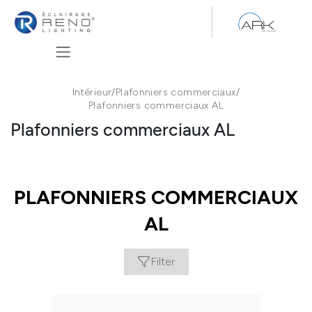
Se rendre au contenu
Intérieur
/
Plafonniers commerciaux
/
Plafonniers commerciaux AL
Plafonniers commerciaux AL
PLAFONNIERS COMMERCIAUX
AL
Filter