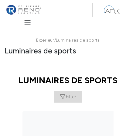
Se rendre au contenu
Extérieur
/
Luminaires de sports
Luminaires de sports
LUMINAIRES DE SPORTS
Filter