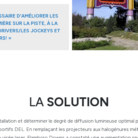
ESSAIRE D'AMÉLIORER LES
IÈRE SUR LA PISTE, À LA
DRIVERS/LES JOCKEYS ET
RS! »
LA
SOLUTION
stallation et déterminer le degré de diffusion lumineuse optimal
ortifs DEL. En remplaçant les projecteurs aux halogénures mét
 visée laser, Flamboro Downs a constaté une augmentation specta