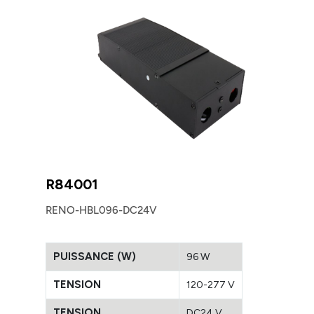
R84001
RENO-HBL096-DC24V
PUISSANCE (W)
96 W
TENSION
120-277 V
TENSION
DC24 V