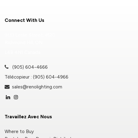
Connect With Us
9133 Leslie Street, #120
Richmond Hill, ON
L4B 4N1 Canada
(905) 604-4666
Télécopieur : (905) 604-4966
sales@renolighting.com
Travaillez Avec Nous
Where to Buy