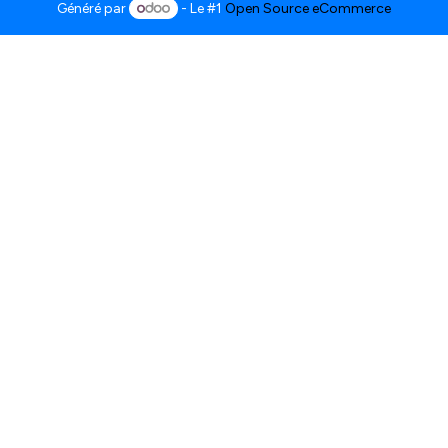
Généré par
- Le #1
Open Source eCommerce