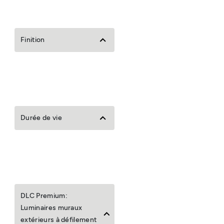
Finition
Durée de vie
DLC Premium:
Luminaires muraux
extérieurs à défilement