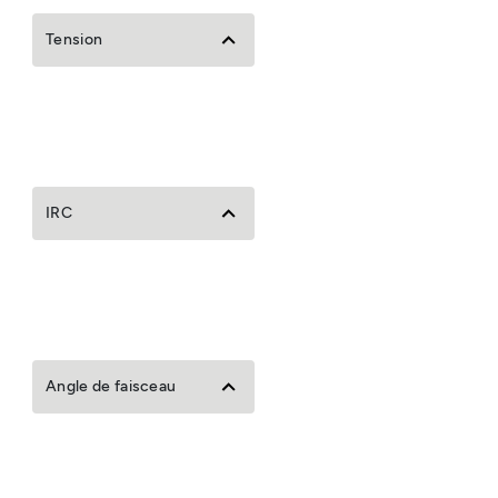
Tension
IRC
Angle de faisceau