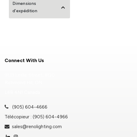
Dimensions
d'expédition
Connect With Us
9133 Leslie Street, #120
Richmond Hill, ON
L4B 4N1 Canada
(905) 604-4666
Télécopieur : (905) 604-4966
sales@renolighting.com