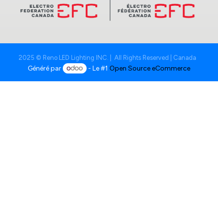
2025 © Reno LED Lighting INC. | All Rights Reserved | Canada
Généré par
- Le #1
Open Source eCommerce