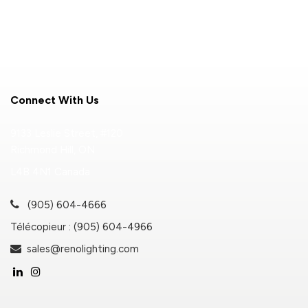
Connect With Us
9133 Leslie Street, #120
Richmond Hill, ON
L4B 4N1 Canada
(905) 604-4666
Télécopieur : (905) 604-4966
sales@renolighting.com